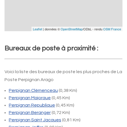
Leaflet
| données ©
OpenStreetMap
/ODbL - rendu
OSM France
Bureaux de poste à proximité :
Voici la liste des bureaux de poste les plus proches de La
Poste Perpignan Arago
Perpignan Clémenceau
(0,38 Km)
Perpignan Majorque
(0,45 Km)
Perpignan Republique
(0,45 Km)
Perpignan Beranger
(0,72 Km)
Perpignan Saint Jacques
(0,81 Km)