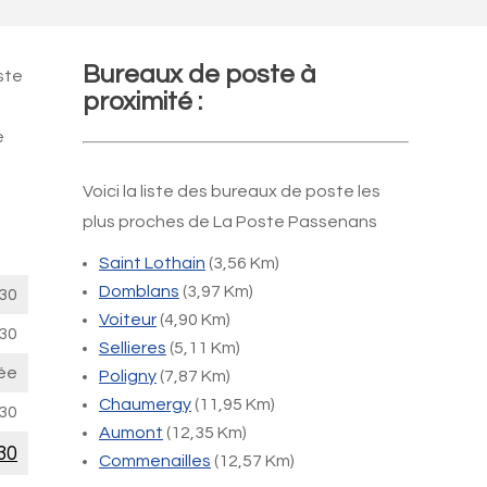
Bureaux de poste à
ste
proximité :
e
Voici la liste des bureaux de poste les
plus proches de La Poste Passenans
Saint Lothain
(3,56 Km)
Domblans
(3,97 Km)
30
Voiteur
(4,90 Km)
30
Sellieres
(5,11 Km)
ée
Poligny
(7,87 Km)
Chaumergy
(11,95 Km)
30
Aumont
(12,35 Km)
30
Commenailles
(12,57 Km)