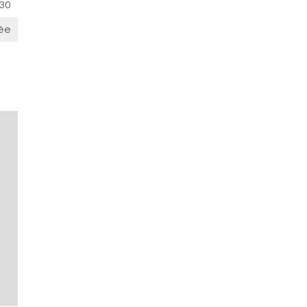
30
ée