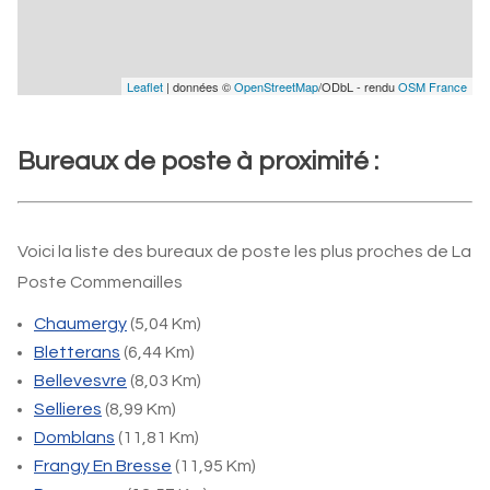
Leaflet
| données ©
OpenStreetMap
/ODbL - rendu
OSM France
Bureaux de poste à proximité :
Voici la liste des bureaux de poste les plus proches de La
Poste Commenailles
Chaumergy
(5,04 Km)
Bletterans
(6,44 Km)
Bellevesvre
(8,03 Km)
Sellieres
(8,99 Km)
Domblans
(11,81 Km)
Frangy En Bresse
(11,95 Km)