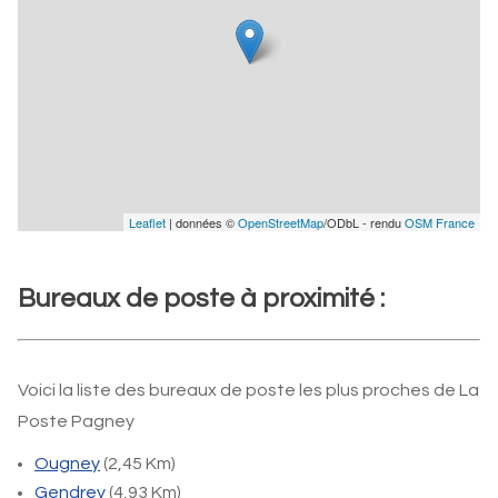
Leaflet
| données ©
OpenStreetMap
/ODbL - rendu
OSM France
Bureaux de poste à proximité :
Voici la liste des bureaux de poste les plus proches de La
Poste Pagney
Ougney
(2,45 Km)
Gendrey
(4,93 Km)