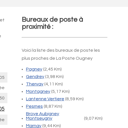
Bureaux de poste à
 et
proximité :
e
Voici la liste des bureaux de poste les
plus proches de La Poste Ougney
Pagney
(2,45 Km)
Gendrey
(3,98 Km)
05
Thervay
(4,11 Km)
ée
Montagney
(5,17 Km)
50
Lantenne Vertiere
(8,59 Km)
Pesmes
(8,87 Km)
05
Broye Aubigney
Montseugny
(9,07 Km)
ée
Marnay
(9,44 Km)