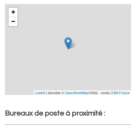
+
−
Leaflet
| données ©
OpenStreetMap
/ODbL - rendu
OSM France
Bureaux de poste à proximité :