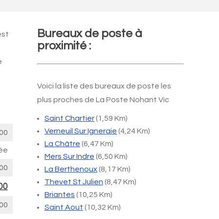
Bureaux de poste à
est
proximité :
e
Voici la liste des bureaux de poste les
plus proches de La Poste Nohant Vic
Saint Chartier
(1,59 Km)
Verneuil Sur Igneraie
(4,24 Km)
00
La Châtre
(6,47 Km)
ée
Mers Sur Indre
(6,50 Km)
00
La Berthenoux
(8,17 Km)
Thevet St Julien
(8,47 Km)
00
Briantes
(10,25 Km)
00
Saint Aout
(10,32 Km)