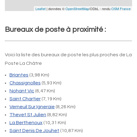
Leaflet
| données ©
OpenStreetMap
/ODbL - rendu
OSM France
Bureaux de poste à proximité :
Voici la liste des bureaux de poste les plus proches de La
Poste La Châtre
Briantes
(3,98 Km)
Chassignolles
(5,93 Km)
Nohant Vic
(6,47 Km)
Saint Chartier
(7,19 Km)
Verneuil Sur Igneraie
(8,26 Km)
Thevet St Julien
(8,82 Km)
La Berthenoux
(10,31 Km)
Saint Denis De Jouhet
(10,87 Km)