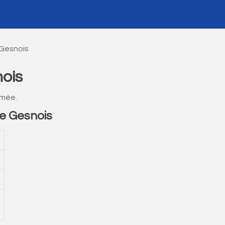
 Gesnois
ois
rmée.
e Gesnois