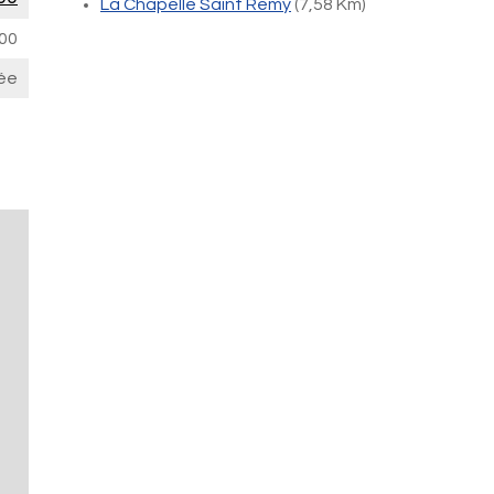
La Chapelle Saint Remy
(7,58 Km)
00
ée