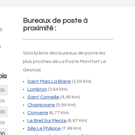
Bureaux de poste à
proximité :
0.
e
Voici la liste des bureaux de poste les
plus proches de La Poste Montfort Le
Gesnois
ois
Saint Mars La Briere
(3,00 Km)
Lombron
(3,64 Km)
00
Saint Corneille
(4,46 Km)
00
Champagne
(5,94 Km)
00
Connerre
(6,77 Km)
Le Breil Sur Merize
(6,87 Km)
00
Sille Le Philippe
(7,48 Km)
00