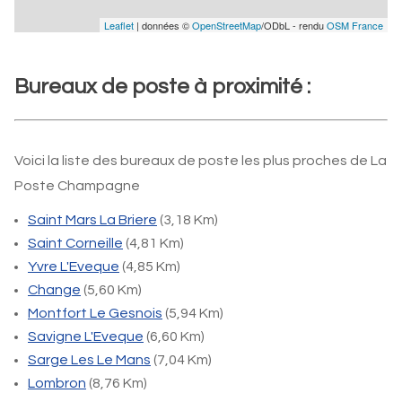
Leaflet
| données ©
OpenStreetMap
/ODbL - rendu
OSM France
Bureaux de poste à proximité :
Voici la liste des bureaux de poste les plus proches de La
Poste Champagne
Saint Mars La Briere
(3,18 Km)
Saint Corneille
(4,81 Km)
Yvre L'Eveque
(4,85 Km)
Change
(5,60 Km)
Montfort Le Gesnois
(5,94 Km)
Savigne L'Eveque
(6,60 Km)
Sarge Les Le Mans
(7,04 Km)
Lombron
(8,76 Km)