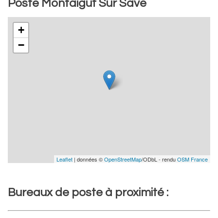
Poste Montaigut Sur Save
+
−
Leaflet
| données ©
OpenStreetMap
/ODbL - rendu
OSM France
Bureaux de poste à proximité :