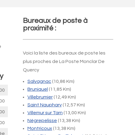
Bureaux de poste à
proximité :
e
Voici la liste des bureaux de poste les
plus proches de La Poste Monclar De
Quercy
y
Salvagnac
(10,86 Km)
Bruniquel
(11,85 Km)
00
Villebrumier
(12,49 Km)
00
Saint Nauphary
(12,57 Km)
00
Villemur sur Tarn
(13,00 Km)
Nègrepelisse
(13,38 Km)
00
Montricoux
(13,38 Km)
ée