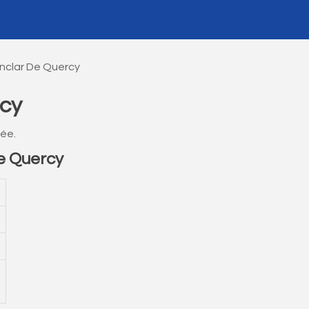
nclar De Quercy
rcy
ée.
e Quercy