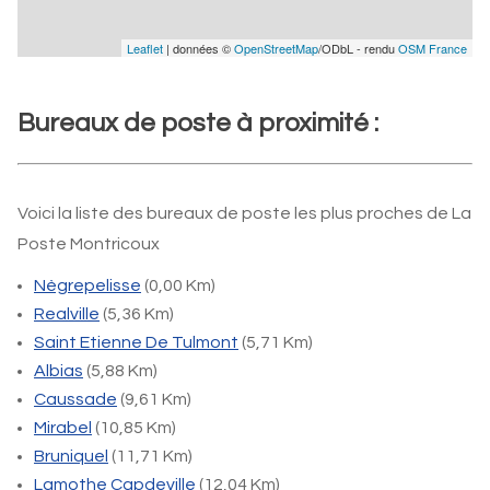
Leaflet
| données ©
OpenStreetMap
/ODbL - rendu
OSM France
Bureaux de poste à proximité :
Voici la liste des bureaux de poste les plus proches de La
Poste Montricoux
Nègrepelisse
(0,00 Km)
Realville
(5,36 Km)
Saint Etienne De Tulmont
(5,71 Km)
Albias
(5,88 Km)
Caussade
(9,61 Km)
Mirabel
(10,85 Km)
Bruniquel
(11,71 Km)
Lamothe Capdeville
(12,04 Km)