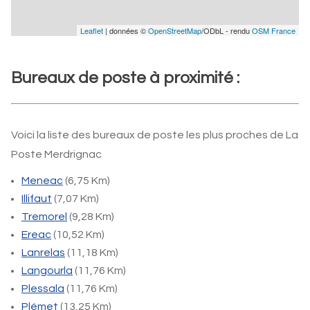
Leaflet
| données ©
OpenStreetMap
/ODbL - rendu
OSM France
Bureaux de poste à proximité :
Voici la liste des bureaux de poste les plus proches de La
Poste Merdrignac
Meneac
(6,75 Km)
Illifaut
(7,07 Km)
Tremorel
(9,28 Km)
Ereac
(10,52 Km)
Lanrelas
(11,18 Km)
Langourla
(11,76 Km)
Plessala
(11,76 Km)
Plémet
(13,25 Km)