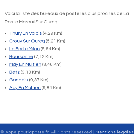
Voici la liste des bureaux de poste les plus proches de La
Poste Mareuil Sur Ourcq
Thury En Valois
(4,29 Km)
Crouy Sur Ourcq
(5,21 Km)
La Ferte Milon
(5,64 Km)
Boursonne
(7,12 Km)
May En Multien
(8,46 Km)
Betz
(9,18 Km)
Gandelu
(9,37 Km)
Acy En Multien
(9,84 Km)
© Appelpourlaposte.fr. All rights reserved |
Mentions légales