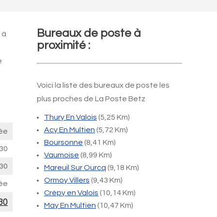
Bureaux de poste à
 à
proximité :
e
Voici la liste des bureaux de poste les
plus proches de La Poste Betz
Thury En Valois
(5,25 Km)
Acy En Multien
(5,72 Km)
ée
Boursonne
(8,41 Km)
30
Vaumoise
(8,99 Km)
30
Mareuil Sur Ourcq
(9,18 Km)
Ormoy Villers
(9,43 Km)
ée
Crépy en Valois
(10,14 Km)
30
May En Multien
(10,47 Km)