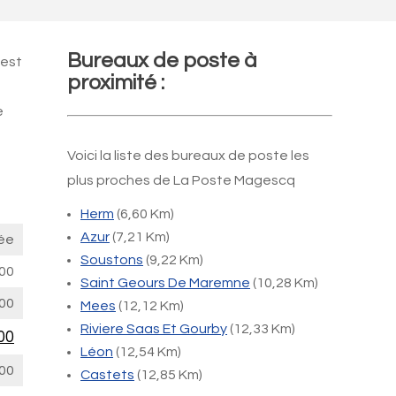
Bureaux de poste à
 est
proximité :
e
Voici la liste des bureaux de poste les
plus proches de La Poste Magescq
Herm
(6,60 Km)
Azur
(7,21 Km)
ée
Soustons
(9,22 Km)
00
Saint Geours De Maremne
(10,28 Km)
00
Mees
(12,12 Km)
Riviere Saas Et Gourby
(12,33 Km)
00
Léon
(12,54 Km)
00
Castets
(12,85 Km)