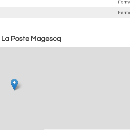
Ferm
Ferm
 : La Poste Magescq