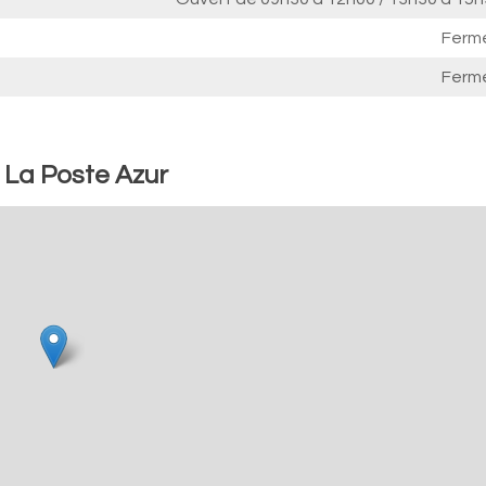
Ferm
Ferm
: La Poste Azur