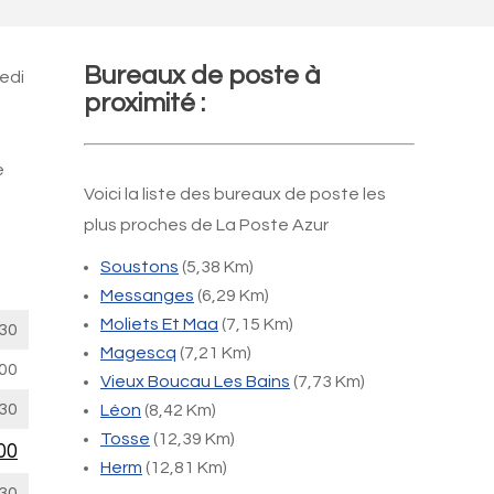
Bureaux de poste à
edi
proximité :
e
Voici la liste des bureaux de poste les
plus proches de La Poste Azur
Soustons
(5,38 Km)
Messanges
(6,29 Km)
Moliets Et Maa
(7,15 Km)
30
Magescq
(7,21 Km)
00
Vieux Boucau Les Bains
(7,73 Km)
30
Léon
(8,42 Km)
Tosse
(12,39 Km)
00
Herm
(12,81 Km)
30