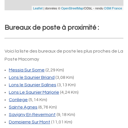
Leaflet
| données ©
OpenStreetMap
/ODbL - rendu
OSM France
Bureaux de poste à proximité :
Voici la liste des bureaux de poste les plus proches de La
Poste Macornay
Messia Sur Sorne
(2,29 Km)
Lons le Saunier Briand
(3,08 Km)
Lons le Saunier Salines
(3,13 Km)
Lons Le Saunier Marjorie
(4,24 Km)
Conliege
(5,14 Km)
Sainte Agnes
(6,76 Km)
Savigny En Revermont
(9,18 Km)
Dompierre Sur Mont
(11,01 Km)