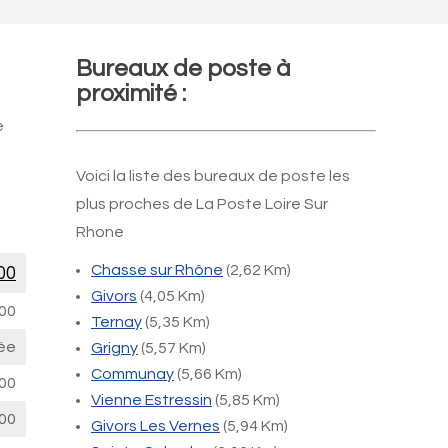
Bureaux de poste à
proximité :
e
Voici la liste des bureaux de poste les
plus proches de La Poste Loire Sur
Rhone
Chasse sur Rhône
(2,62 Km)
00
Givors
(4,05 Km)
00
Ternay
(5,35 Km)
ée
Grigny
(5,57 Km)
Communay
(5,66 Km)
00
Vienne Estressin
(5,85 Km)
00
Givors Les Vernes
(5,94 Km)