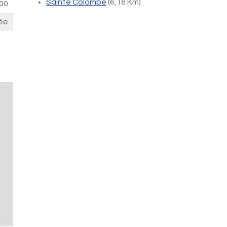
Sainte Colombe
(6,16 Km)
00
ée