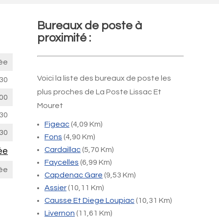
Bureaux de poste à
proximité :
ée
Voici la liste des bureaux de poste les
30
plus proches de La Poste Lissac Et
00
Mouret
30
Figeac
(4,09 Km)
30
Fons
(4,90 Km)
Cardaillac
(5,70 Km)
ée
Faycelles
(6,99 Km)
ée
Capdenac Gare
(9,53 Km)
Assier
(10,11 Km)
Causse Et Diege Loupiac
(10,31 Km)
Livernon
(11,61 Km)