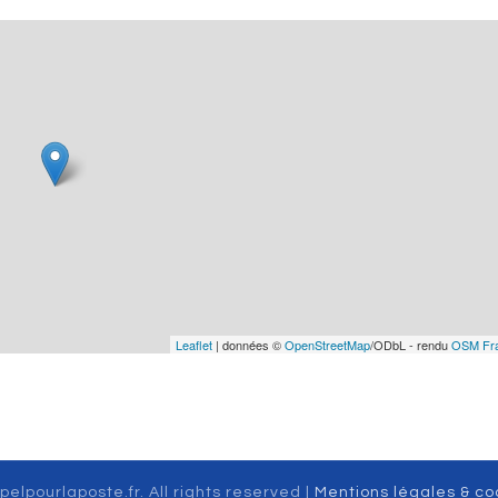
Leaflet
| données ©
OpenStreetMap
/ODbL - rendu
OSM Fr
pelpourlaposte.fr. All rights reserved |
Mentions légales & co