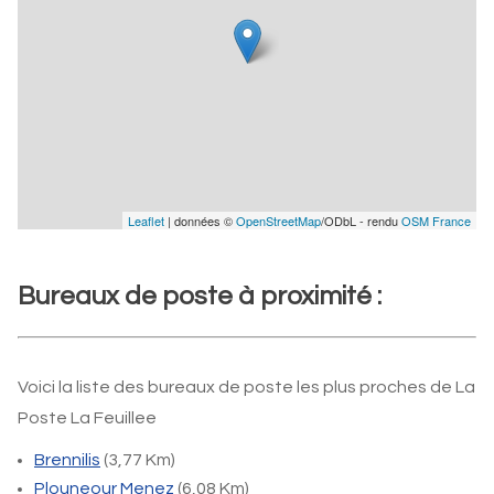
Leaflet
| données ©
OpenStreetMap
/ODbL - rendu
OSM France
Bureaux de poste à proximité :
Voici la liste des bureaux de poste les plus proches de La
Poste La Feuillee
Brennilis
(3,77 Km)
Plouneour Menez
(6,08 Km)