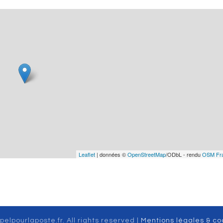
Leaflet
| données ©
OpenStreetMap
/ODbL - rendu
OSM Fr
pelpourlaposte.fr. All rights reserved |
Mentions légales & co