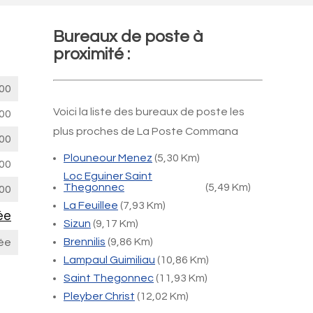
Bureaux de poste à
proximité :
00
Voici la liste des bureaux de poste les
00
plus proches de La Poste Commana
00
Plouneour Menez
(5,30 Km)
00
Loc Eguiner Saint
Thegonnec
(5,49 Km)
00
La Feuillee
(7,93 Km)
ée
Sizun
(9,17 Km)
Brennilis
(9,86 Km)
ée
Lampaul Guimiliau
(10,86 Km)
Saint Thegonnec
(11,93 Km)
Pleyber Christ
(12,02 Km)