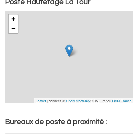
Poste Hautefage La Tour
+
−
Leaflet
| données ©
OpenStreetMap
/ODbL - rendu
OSM France
Bureaux de poste à proximité :