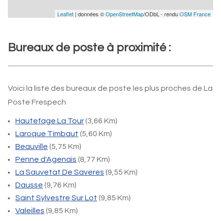
Leaflet
| données ©
OpenStreetMap
/ODbL - rendu
OSM France
Bureaux de poste à proximité :
Voici la liste des bureaux de poste les plus proches de La
Poste Frespech
Hautefage La Tour
(3,66 Km)
Laroque Timbaut
(5,60 Km)
Beauville
(5,75 Km)
Penne d'Agenais
(8,77 Km)
La Sauvetat De Saveres
(9,55 Km)
Dausse
(9,76 Km)
Saint Sylvestre Sur Lot
(9,85 Km)
Valeilles
(9,85 Km)