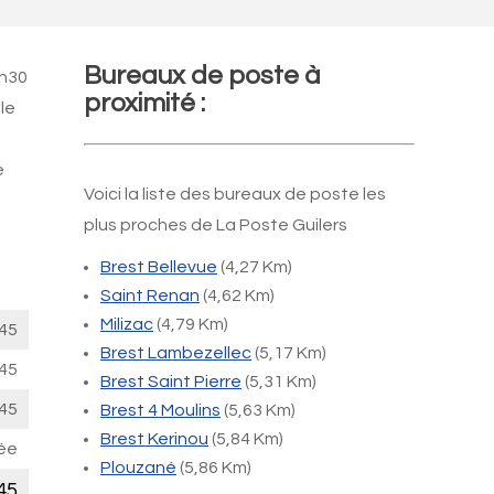
Bureaux de poste à
3h30
proximité :
le
e
Voici la liste des bureaux de poste les
plus proches de La Poste Guilers
Brest Bellevue
(4,27 Km)
Saint Renan
(4,62 Km)
Milizac
(4,79 Km)
45
Brest Lambezellec
(5,17 Km)
45
Brest Saint Pierre
(5,31 Km)
45
Brest 4 Moulins
(5,63 Km)
Brest Kerinou
(5,84 Km)
ée
Plouzané
(5,86 Km)
45