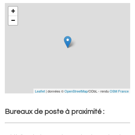
+
−
Leaflet
| données ©
OpenStreetMap
/ODbL - rendu
OSM France
Bureaux de poste à proximité :