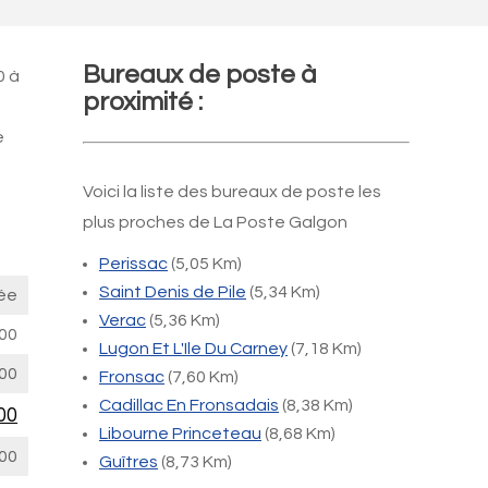
Bureaux de poste à
0 à
proximité :
e
Voici la liste des bureaux de poste les
plus proches de La Poste Galgon
Perissac
(5,05 Km)
Saint Denis de Pile
(5,34 Km)
ée
Verac
(5,36 Km)
00
Lugon Et L'Ile Du Carney
(7,18 Km)
00
Fronsac
(7,60 Km)
Cadillac En Fronsadais
(8,38 Km)
00
Libourne Princeteau
(8,68 Km)
00
Guîtres
(8,73 Km)