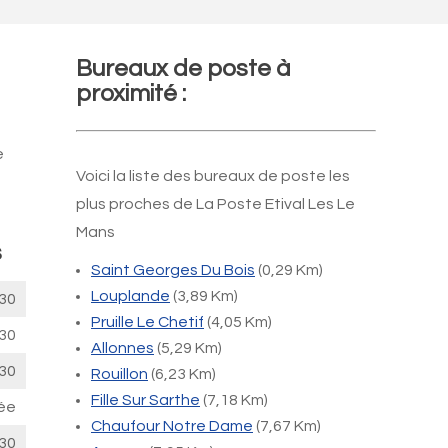
Bureaux de poste à
proximité :
e
Voici la liste des bureaux de poste les
plus proches de La Poste Etival Les Le
Mans
s
Saint Georges Du Bois
(0,29 Km)
Louplande
(3,89 Km)
30
Pruille Le Chetif
(4,05 Km)
30
Allonnes
(5,29 Km)
30
Rouillon
(6,23 Km)
Fille Sur Sarthe
(7,18 Km)
ée
Chaufour Notre Dame
(7,67 Km)
30