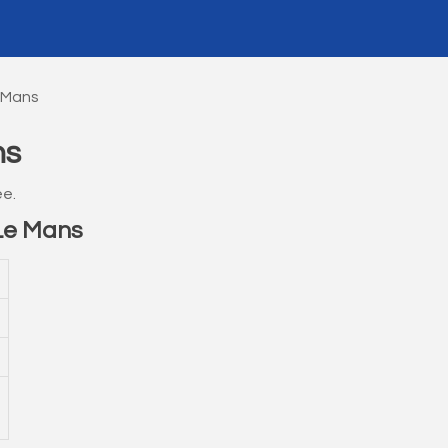
e Mans
ns
ée.
 Le Mans