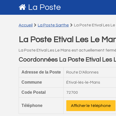
La Poste
Accueil
La Poste Sarthe
La Poste Etival Les L
La Poste Etival Les Le Ma
La Poste Etival Les Le Mans est actuellement ferm
Coordonnées La Poste Etival Les
Adresse de la Poste
Route D'Allonnes
Commune
Étival-lès-le-Mans
Code Postal
72700
Téléphone
Afficher le téléphone