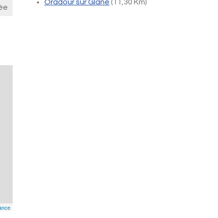
Oradour sur Glane
(11,30 Km)
ée
ance