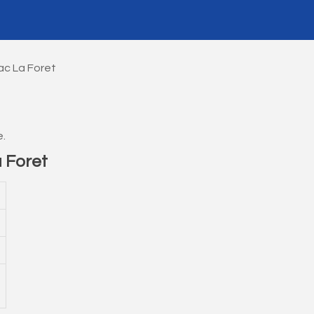
c La Foret
e.
 Foret