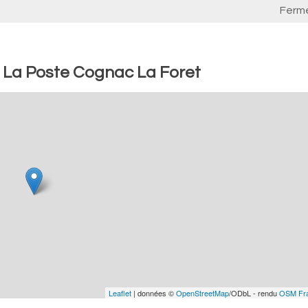
Ferm
: La Poste Cognac La Foret
Leaflet
| données ©
OpenStreetMap
/ODbL - rendu
OSM Fr