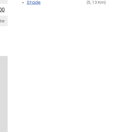
Stade
(5,13 Km)
00
ée