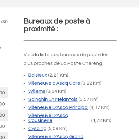
Bureaux de poste à
4h30
proximité :
e
Voici la liste des bureaux de poste les
plus proches de La Poste Chereng
Baisieux
(2,21 Km)
Villeneuve d'Ascq Gare
(3,22 Km)
Willems
(3,54 Km)
00
Sainghin En Melantois
(3,57 Km)
00
Villeneuve D'Ascq Principal
(4,17 Km)
00
Villeneuve D'Ascq
Cousinerie
(4,72 Km)
00
Cysoing
(5,08 Km)
Villeneuve D'Ascq Grand
00