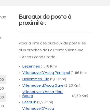
Bureaux de poste à
4h30
proximité :
e
Voici la liste des bureaux de poste les
plus proches de La Poste Villeneuve
D'Ascq Grand Stade
Lezennes
(1,18 Km)
Villeneuve D'Ascq Principal
(1,66 Km)
Hellemmes Lille
(2,08 Km)
00
Villeneuve d'Ascq Gare
(2,23 Km)
00
Villeneuve D'Ascq Flers
Bourg
(2,50 Km)
00
Lesquin
(3,20 Km)
00
Villeneuve D'Ascq