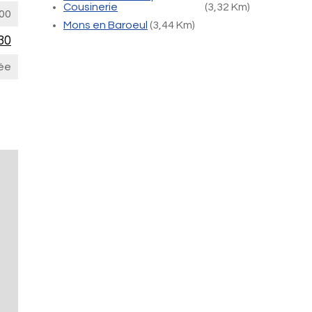
Cousinerie
(3,32 Km)
00
Mons en Baroeul
(3,44 Km)
30
ée