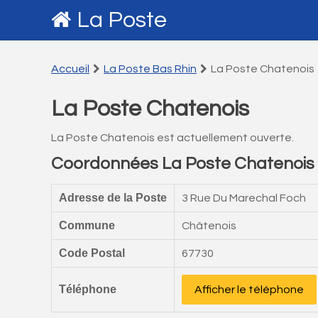
La Poste
Accueil
La Poste Bas Rhin
La Poste Chatenois
La Poste Chatenois
La Poste Chatenois est actuellement ouverte.
Coordonnées La Poste Chatenois
Adresse de la Poste
3 Rue Du Marechal Foch
Commune
Châtenois
Code Postal
67730
Téléphone
Afficher le téléphone