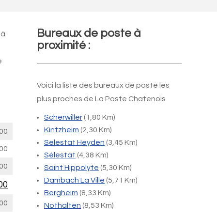
Bureaux de poste à
 à
proximité :
e
Voici la liste des bureaux de poste les
plus proches de La Poste Chatenois
Scherwiller
(1,80 Km)
Kintzheim
(2,30 Km)
00
Selestat Heyden
(3,45 Km)
00
Sélestat
(4,38 Km)
00
Saint Hippolyte
(5,30 Km)
Dambach La Ville
(5,71 Km)
00
Bergheim
(8,33 Km)
00
Nothalten
(8,53 Km)