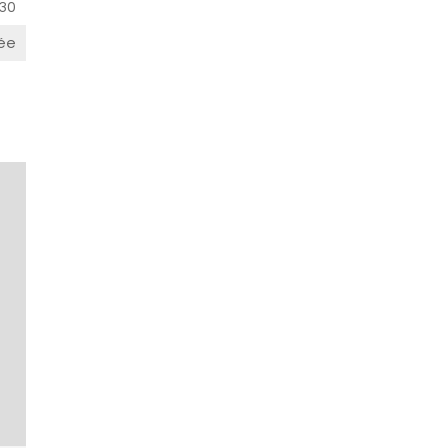
30
ée