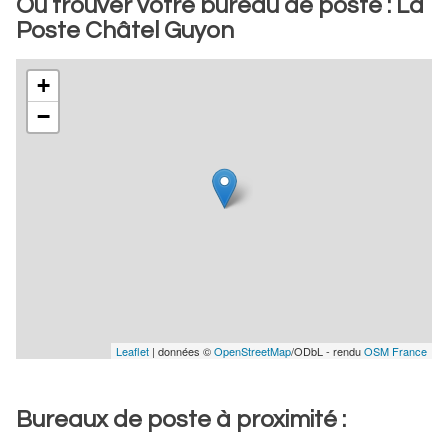
Où trouver votre bureau de poste : La
Poste Châtel Guyon
+
−
Leaflet
| données ©
OpenStreetMap
/ODbL - rendu
OSM France
Bureaux de poste à proximité :