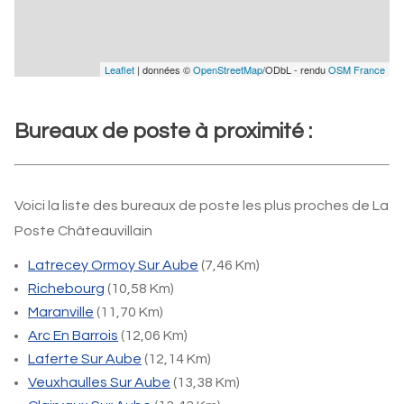
Leaflet
| données ©
OpenStreetMap
/ODbL - rendu
OSM France
Bureaux de poste à proximité :
Voici la liste des bureaux de poste les plus proches de La
Poste Châteauvillain
Latrecey Ormoy Sur Aube
(7,46 Km)
Richebourg
(10,58 Km)
Maranville
(11,70 Km)
Arc En Barrois
(12,06 Km)
Laferte Sur Aube
(12,14 Km)
Veuxhaulles Sur Aube
(13,38 Km)