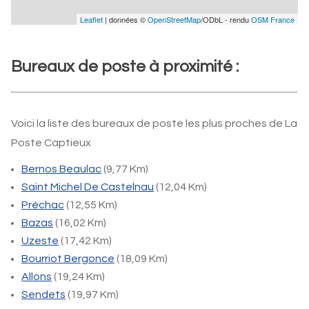
Leaflet
| données ©
OpenStreetMap
/ODbL - rendu
OSM France
Bureaux de poste à proximité :
Voici la liste des bureaux de poste les plus proches de La
Poste Captieux
Bernos Beaulac
(9,77 Km)
Saint Michel De Castelnau
(12,04 Km)
Préchac
(12,55 Km)
Bazas
(16,02 Km)
Uzeste
(17,42 Km)
Bourriot Bergonce
(18,09 Km)
Allons
(19,24 Km)
Sendets
(19,97 Km)