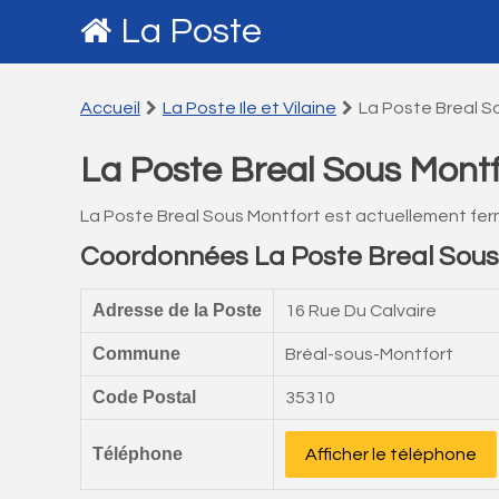
La Poste
Accueil
La Poste Ile et Vilaine
La Poste Breal S
La Poste Breal Sous Montf
La Poste Breal Sous Montfort est actuellement fe
Coordonnées La Poste Breal Sous
Adresse de la Poste
16 Rue Du Calvaire
Commune
Bréal-sous-Montfort
Code Postal
35310
Téléphone
Afficher le téléphone