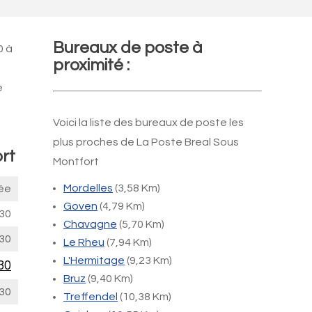
Bureaux de poste à
0 à
proximité :
e
Voici la liste des bureaux de poste les
plus proches de La Poste Breal Sous
rt
Montfort
Mordelles
(3,58 Km)
ée
Goven
(4,79 Km)
30
Chavagne
(5,70 Km)
30
Le Rheu
(7,94 Km)
L'Hermitage
(9,23 Km)
30
Bruz
(9,40 Km)
30
Treffendel
(10,38 Km)