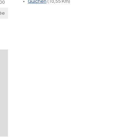
Guichen
(10,55 Km)
00
ée