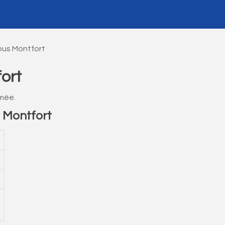
ous Montfort
ort
rmée.
 Montfort