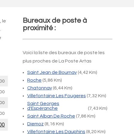
Bureaux de poste à
 le
proximité :
.
e
Voici la liste des bureaux de poste les
plus proches de La Poste Artas
Saint Jean de Bournay
(4,42 Km)
Roche
(5,86 Km)
00
Chatonnay
(6,44 Km)
00
Villefontaine Les Fougeres
(7,32 Km)
00
Saint Georges
d'Espéranche
(7,43 Km)
00
Saint Alban De Roche
(7,86 Km)
Diemoz
(8,16 Km)
00
Villefontaine Les Dauphins
(8,20 Km)