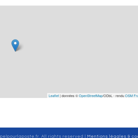
Leaflet
| données ©
OpenStreetMap
/ODbL - rendu
OSM Fr
pelpourlaposte.fr. All rights reserved |
Mentions légales & co