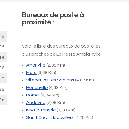
Bureaux de poste à
proximité :
15
Voici la liste des bureaux de poste les
15
plus proches de La Poste Amblainville
ée
Arronville
(2,38 Km)
15
Méru
(3,68 Km)
15
Villeneuve Les Sablons
(4,87 Km)
Henonville
(4,98 Km)
ée
Bornel
(6,34 Km)
ée
Andeville
(7,08 Km)
Ivry Le Temple
(7,18 Km)
Saint Crepin Ibouvillers
(7,28 Km)