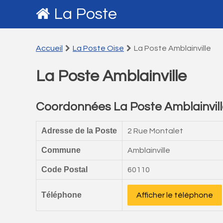
La Poste
Accueil
La Poste Oise
La Poste Amblainville
La Poste Amblainville
Coordonnées La Poste Amblainvil
Adresse de la Poste
2 Rue Montalet
Commune
Amblainville
Code Postal
60110
Téléphone
Afficher le téléphone