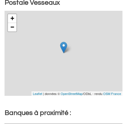
Postale Vesseaux
+
−
Leaflet
| données ©
OpenStreetMap
/ODbL - rendu
OSM France
Banques à proximité :