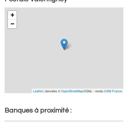
+
−
Leaflet
| données ©
OpenStreetMap
/ODbL - rendu
OSM France
Banques à proximité :