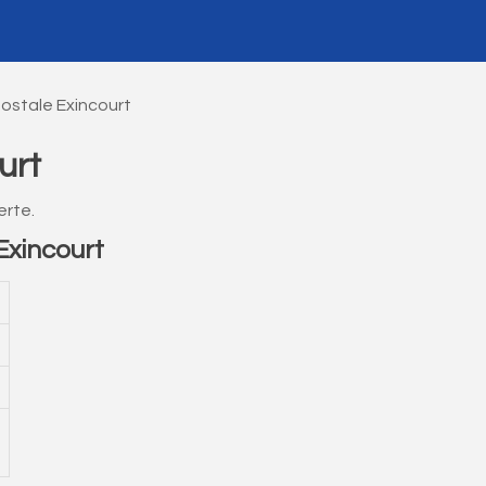
ostale Exincourt
urt
erte.
xincourt