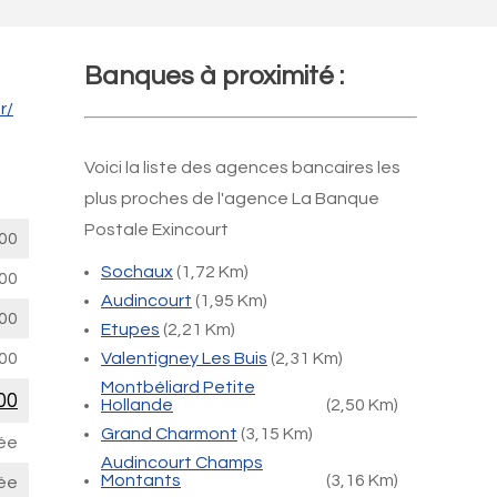
Banques à proximité :
r/
Voici la liste des agences bancaires les
plus proches de l'agence La Banque
Postale Exincourt
00
Sochaux
(1,72 Km)
00
Audincourt
(1,95 Km)
00
Etupes
(2,21 Km)
00
Valentigney Les Buis
(2,31 Km)
Montbéliard Petite
00
Hollande
(2,50 Km)
Grand Charmont
(3,15 Km)
ée
Audincourt Champs
Montants
(3,16 Km)
ée