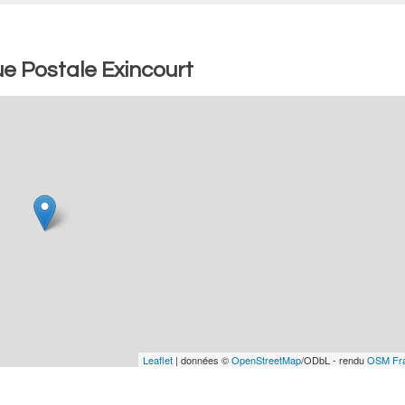
e Postale Exincourt
Leaflet
| données ©
OpenStreetMap
/ODbL - rendu
OSM Fr