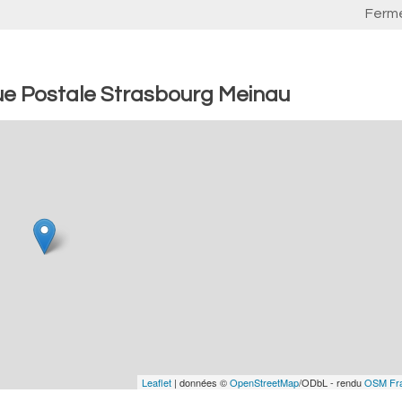
Ferm
ue Postale Strasbourg Meinau
Leaflet
| données ©
OpenStreetMap
/ODbL - rendu
OSM Fr