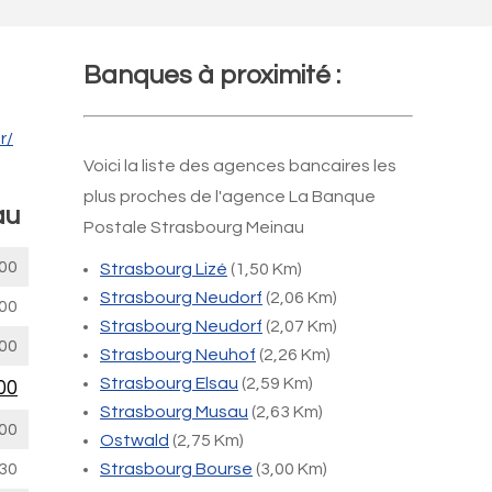
Banques à proximité :
r/
Voici la liste des agences bancaires les
plus proches de l'agence La Banque
au
Postale Strasbourg Meinau
00
Strasbourg Lizé
(1,50 Km)
Strasbourg Neudorf
(2,06 Km)
00
Strasbourg Neudorf
(2,07 Km)
00
Strasbourg Neuhof
(2,26 Km)
Strasbourg Elsau
(2,59 Km)
00
Strasbourg Musau
(2,63 Km)
00
Ostwald
(2,75 Km)
30
Strasbourg Bourse
(3,00 Km)