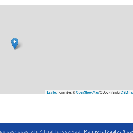
Leaflet
| données ©
OpenStreetMap
/ODbL - rendu
OSM Fr
pelpourlaposte.fr. All rights reserved |
Mentions légales & co