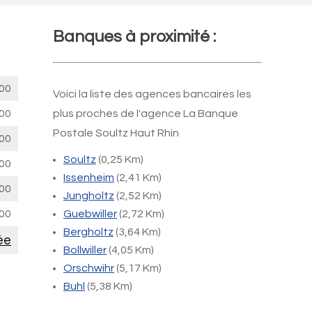
Banques à proximité :
00
Voici la liste des agences bancaires les
00
plus proches de l'agence La Banque
Postale Soultz Haut Rhin
00
Soultz
(0,25 Km)
00
Issenheim
(2,41 Km)
00
Jungholtz
(2,52 Km)
00
Guebwiller
(2,72 Km)
Bergholtz
(3,64 Km)
ée
Bollwiller
(4,05 Km)
Orschwihr
(5,17 Km)
Buhl
(5,38 Km)