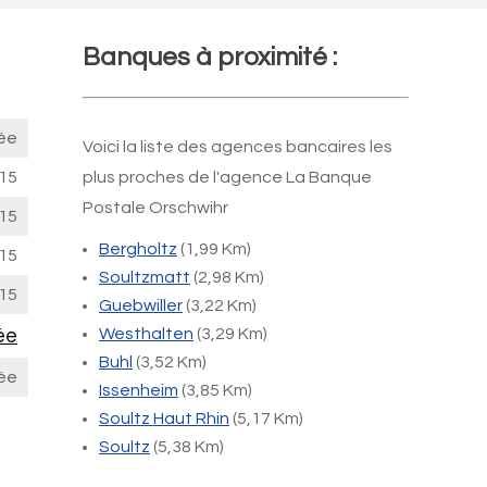
Banques à proximité :
ée
Voici la liste des agences bancaires les
15
plus proches de l'agence La Banque
Postale Orschwihr
15
Bergholtz
(1,99 Km)
15
Soultzmatt
(2,98 Km)
15
Guebwiller
(3,22 Km)
ée
Westhalten
(3,29 Km)
Buhl
(3,52 Km)
ée
Issenheim
(3,85 Km)
Soultz Haut Rhin
(5,17 Km)
Soultz
(5,38 Km)