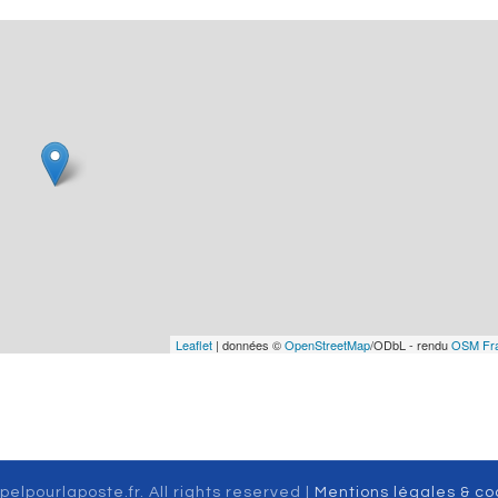
Leaflet
| données ©
OpenStreetMap
/ODbL - rendu
OSM Fr
pelpourlaposte.fr. All rights reserved |
Mentions légales & co