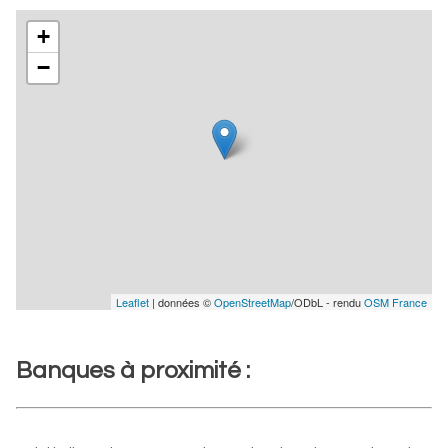
+
−
Leaflet
| données ©
OpenStreetMap
/ODbL - rendu
OSM France
Banques à proximité :