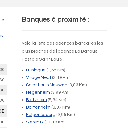
Banques à proximité :
 le
r/
Voici la liste des agences bancaires les
plus proches de l'agence La Banque
Postale Saint Louis
30
Huningue
(1,65 Km)
Village Neuf
(2,19 Km)
30
Saint Louis Neuweg
(3,83 Km)
30
Hegenheim
(3,99 Km)
Blotzheim
(5,34 Km)
30
Bartenheim
(8,37 Km)
30
Folgensbourg
(9,95 Km)
00
Sierentz
(11,18 Km)