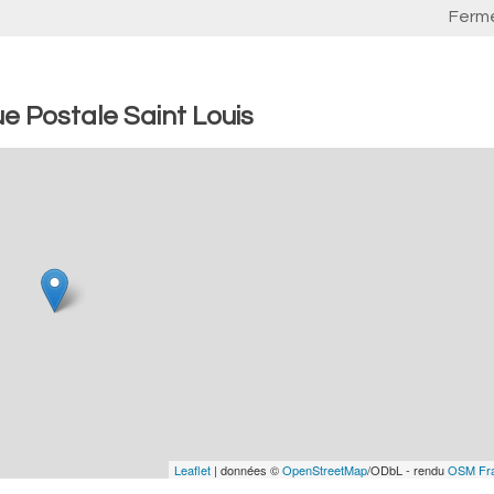
Ferm
e Postale Saint Louis
Leaflet
| données ©
OpenStreetMap
/ODbL - rendu
OSM Fr