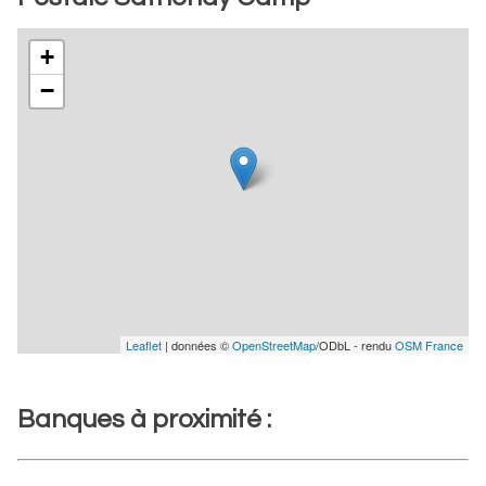
+
−
Leaflet
| données ©
OpenStreetMap
/ODbL - rendu
OSM France
Banques à proximité :