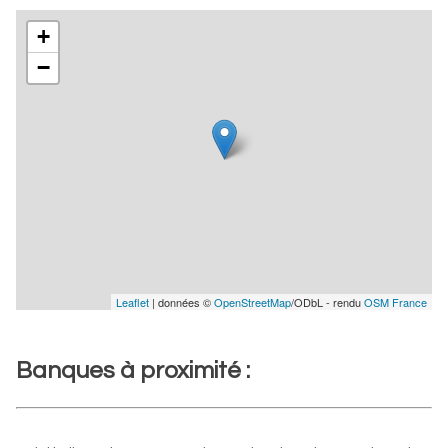
+
−
Leaflet
| données ©
OpenStreetMap
/ODbL - rendu
OSM France
Banques à proximité :