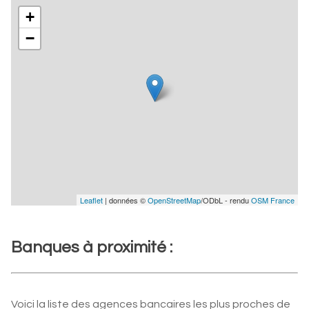
+
−
Leaflet
| données ©
OpenStreetMap
/ODbL - rendu
OSM France
Banques à proximité :
Voici la liste des agences bancaires les plus proches de